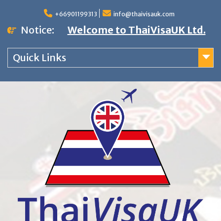
Skip
+66901199313
info@thaivisauk.com
to
Notice:
Welcome to ThaiVisaUK Ltd.
content
Quick Links