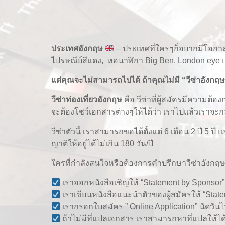
ประเทศอังกฤษ
– ประเทศที่ใครๆก็อยากมีโอกาสได
ไปรษณีย์สีแดง, หอนาฬิกา Big Ben, London eye
แต่คุณจะไม่สามารถไปได้ ถ้าคุณไม่มี “วีซ่าอังกฤษ”
วีซ่าท่องเที่ยวอังกฤษ
คือ วีซ่าที่ผู้สมัครมีความต้อ
จะต้องโชว์เอกสารต่างๆให้ได้ว่า เราไปแล้วเราจะก
วีซ่าตัวนี้ เราสามารถขอได้ตั้งแต่ 6 เดือน 2 ปี 5 ป
ญาติให้อยู่ได้ไม่เกิน 180 วัน/ปี
ใครที่กำลังสนใจหรือต้องการคำปรึกษาวีซ่าอังกฤษตั
เราออกหนังสือเชิญให้ “Statement by Sponsor”
เราเขียนหนังสือแนะนำตัวของผู้สมัครให้ “State
เรากรอกใบสมัคร ” Online Application” นัดวันไป
ถ้าไม่มีที่แปลเอกสาร เราสามารถหาที่แปลให้ได